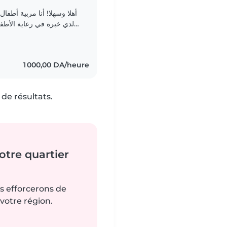
أهلا وسهلا! أنا مربية أطف.
لدي خبرة في رعاية الأطفا
ADHD، الحساسية الغذائية، اضطراب الوسواس القهري،..
1 000,00 DA/heure
de résultats.
tre quartier
us efforcerons de
votre région.