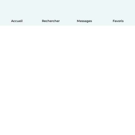
Accueil
Rechercher
Messages
Favoris
Français
Comment ça marche
Aide
Conditions et confidentialité
Tarifs
Coordonnées de l'entreprise
Babysits pour les entreprises
Les normes communautaires