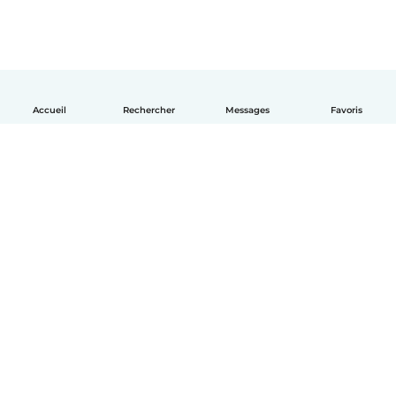
Accueil
Rechercher
Messages
Favoris
Français
Comment ça marche
Aide