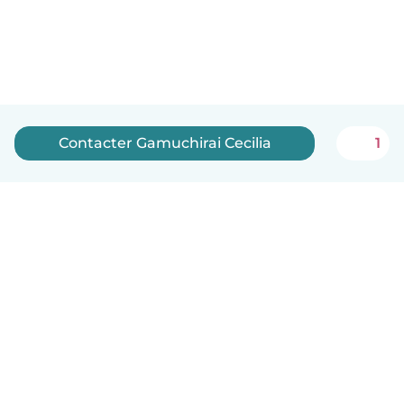
Contacter Gamuchirai Cecilia
1
Français
Comment ça marche
Aide
Conditions et confidentialité
Tarifs