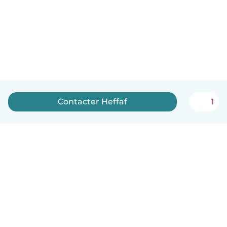
Contacter Heffaf
1
Français
Comment ça marche
Aide