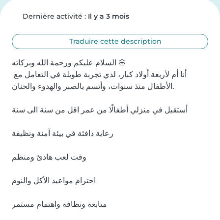
Dernière activité :
Il y a 3 mois
Traduire cette description
السلام عليكم ورحمة الله وبركاته 🌸

أنا أم لأربعة أولاد كبار، لدي تجربة طويلة في التعامل مع 
الأطفال منذ سنوات، وأتسم بالصبر والهدوء والحنان.

أستقبل في منزلي أطفالًا من عمر اقل من سنة الى سنة

رعاية دافئة في بيئة آمنة ونظيفة

وقت لعب هادئ ومنظم

احترام مواعيد الأكل والنوم

متابعة ونظافة واهتمام مستمر
