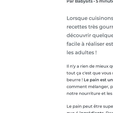
Par Babysits
•
5 minute
Lorsque cuisinons
recettes très gou
découvrir quelque 
facile à réaliser 
les adultes !
Il n'y a rien de mieux 
tout ça c'est que vous
beurre !
Le pain est u
comment mélanger, pétr
notre nourriture et les 
Le pain peut être supe