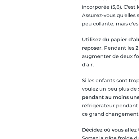
incorporée (5,6). C'es
Assurez-vous qu'elles 
peu collante, mais c'e
Utilisez du papier d'al
reposer
. Pendant les
2
augmenter de deux fois
d'air.
Si les enfants sont tr
voulez un peu plus d
pendant au moins une
réfrigérateur pendant 
ce grand changement
Décidez où vous allez 
Sortez la pâte froide d