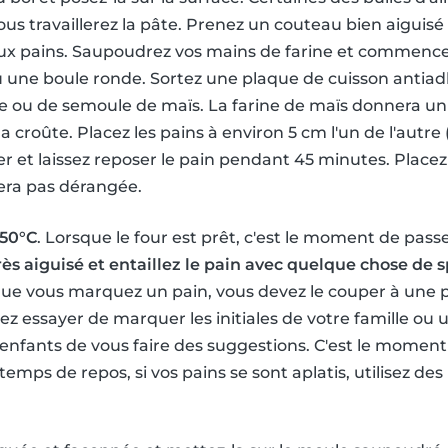
ous travaillerez la pâte. Prenez un couteau bien aiguisé
eux pains. Saupoudrez vos mains de farine et commence
u une boule ronde. Sortez une plaque de cuisson antia
e ou de semoule de maïs. La farine de maïs donnera un
 croûte. Placez les pains à environ 5 cm l'un de l'autre 
er et laissez reposer le pain pendant 45 minutes. Placez
sera pas dérangée.
250°C
. Lorsque le four est prêt, c'est le moment de pass
rès aiguisé et entaillez le pain avec quelque chose de s
sque vous marquez un pain, vous devez le couper à une
 essayer de marquer les initiales de votre famille ou un
nfants de vous faire des suggestions. C'est le moment
 temps de repos, si vos pains se sont aplatis, utilisez d