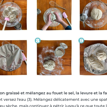
 graissé et mélangez au fouet le sel, la levure et la far
t versez l'eau (3). Mélangez délicatement avec une spa
u sèche, mais continuez à pétrir jusqu'à ce que toute la