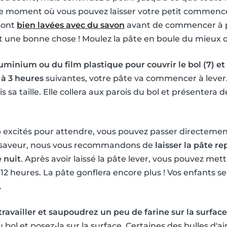
t le moment où vous pouvez laisser votre petit commencer
sont
bien lavées avec du savon
avant de commencer à pé
st une bonne chose ! Moulez la pâte en boule du mieux 
uminium ou du film plastique pour couvrir le bol (7) et 
 à 3 heures
suivantes, votre pâte va commencer à lever.
 sa taille. Elle collera aux parois du bol et présentera
op excités pour attendre, vous pouvez passer directement
e saveur, nous vous recommandons de
laisser la pâte r
 nuit
. Après avoir laissé la pâte lever, vous pouvez mett
12 heures. La pâte gonflera encore plus ! Vos enfants s
.
travailler et saupoudrez un peu de farine sur la surfac
u bol et posez-la sur la surface. Certaines des bulles d'a