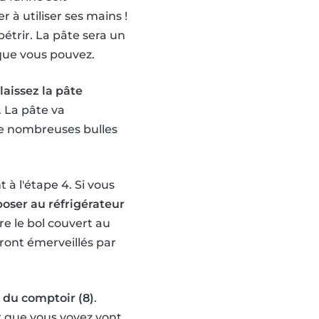
 à utiliser ses mains !
trir. La pâte sera un
que vous pouvez.
laissez la pâte
 La pâte va
 de nombreuses bulles
 à l'étape 4. Si vous
eposer au réfrigérateur
re le bol couvert au
eront émerveillés par
e du comptoir (8)
.
ir que vous voyez vont